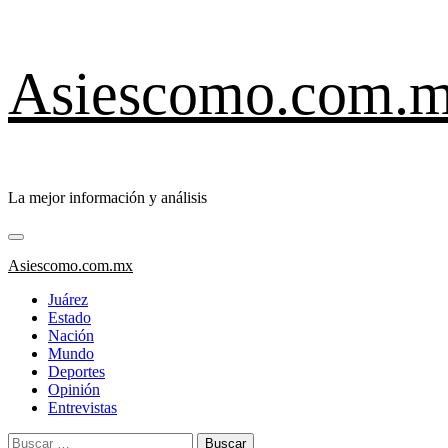
Saltar
Asiescomo.com.
al
contenido
La mejor información y análisis
Menú
primario
Asiescomo.com.mx
Juárez
Estado
Nación
Mundo
Deportes
Opinión
Entrevistas
Buscar: