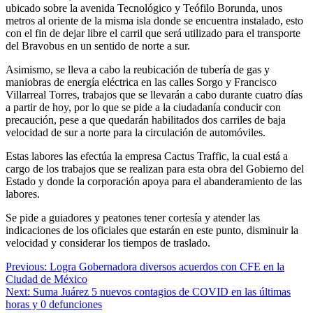
ubicado sobre la avenida Tecnológico y Teófilo Borunda, unos
metros al oriente de la misma isla donde se encuentra instalado, esto
con el fin de dejar libre el carril que será utilizado para el transporte
del Bravobus en un sentido de norte a sur.
Asimismo, se lleva a cabo la reubicación de tubería de gas y
maniobras de energía eléctrica en las calles Sorgo y Francisco
Villarreal Torres, trabajos que se llevarán a cabo durante cuatro días
a partir de hoy, por lo que se pide a la ciudadanía conducir con
precaución, pese a que quedarán habilitados dos carriles de baja
velocidad de sur a norte para la circulación de automóviles.
Estas labores las efectúa la empresa Cactus Traffic, la cual está a
cargo de los trabajos que se realizan para esta obra del Gobierno del
Estado y donde la corporación apoya para el abanderamiento de las
labores.
Se pide a guiadores y peatones tener cortesía y atender las
indicaciones de los oficiales que estarán en este punto, disminuir la
velocidad y considerar los tiempos de traslado.
Navegación
Previous:
Logra Gobernadora diversos acuerdos con CFE en la
Ciudad de México
de
Next:
Suma Juárez 5 nuevos contagios de COVID en las últimas
entradas
horas y 0 defunciones