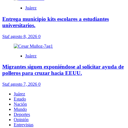
Juárez
Entrega municipio kits escolares a estudiantes
universitarios.
Staf
agosto 8, 2026
0
Juárez
Migrantes siguen exponiéndose al solicitar ayuda de
polleros para cruzar hacia EEUU.
Staf
agosto 7, 2026
0
Juárez
Estado
Nación
Mundo
Deportes
Opinión
Entrevistas