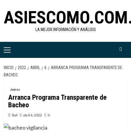
Saltar
ASIESCOMO.COM
al
contenido
LA MEJOR INFORMACIÓN Y ANÁLISIS
Menú
primario
INICIO
2022
ABRIL
6
ARRANCA PROGRAMA TRANSPARENTE DE
BACHEO
Juárez
Arranca Programa Transparente de
Bacheo
Staf
abril 6, 2022
0