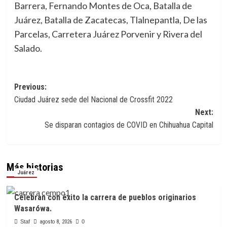
Barrera, Fernando Montes de Oca, Batalla de
Juárez, Batalla de Zacatecas, Tlalnepantla, De las
Parcelas, Carretera Juárez Porvenir y Rivera del
Salado.
Navegación
Previous:
Ciudad Juárez sede del Nacional de Crossfit 2022
de
Next:
entradas
Se disparan contagios de COVID en Chihuahua Capital
Más historias
Juárez
Celebran con éxito la carrera de pueblos originarios
Wasarówa.
Staf
agosto 8, 2026
0