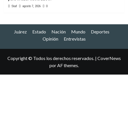
Staf
agosto 7, 2026
0
Juárez
Estado
Nación
Mundo
Deportes
Opinión
Entrevistas
Copyright © Todos los derechos reservados.
|
CoverNews
por AF themes.