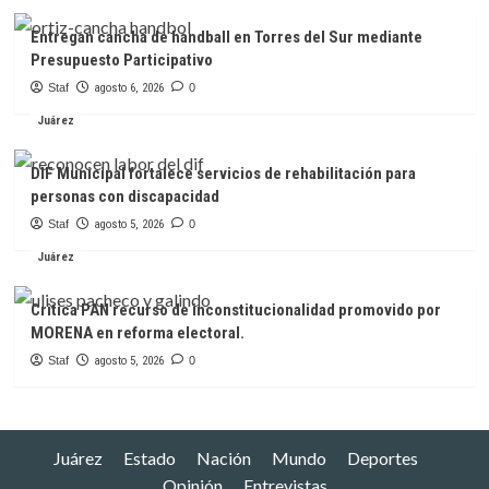
Entregan cancha de handball en Torres del Sur mediante
Presupuesto Participativo
Staf
agosto 6, 2026
0
Juárez
DIF Municipal fortalece servicios de rehabilitación para
personas con discapacidad
Staf
agosto 5, 2026
0
Juárez
Critica PAN recurso de inconstitucionalidad promovido por
MORENA en reforma electoral.
Staf
agosto 5, 2026
0
Juárez
Estado
Nación
Mundo
Deportes
Opinión
Entrevistas