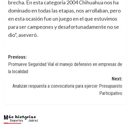
brecha. En esta categoría 2004 Chihuahua nos ha
dominado en todas las etapas, nos arrollaban, pero
en esta ocasión fue un juego en el que estuvimos
para ser campeones y desafortunadamente no se
dio”, aseveró.
Navegación
Previous:
Promueve Seguridad Vial el manejo defensivo en empresas de
de
la localidad
entradas
Next:
Analizan respuesta a convocatoria para ejercer Presupuesto
Participativo
Más historias
Deportes
Juárez