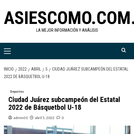
Saltar
ASIESCOMO.COM
al
contenido
LA MEJOR INFORMACIÓN Y ANÁLISIS
Menú
primario
INICIO
2022
ABRIL
5
CIUDAD JUÁREZ SUBCAMPEÓN DEL ESTATAL
2022 DE BÁSQUETBOL U-18
Deportes
Ciudad Juárez subcampeón del Estatal
2022 de Básquetbol U-18
admin01
abril 5, 2022
0