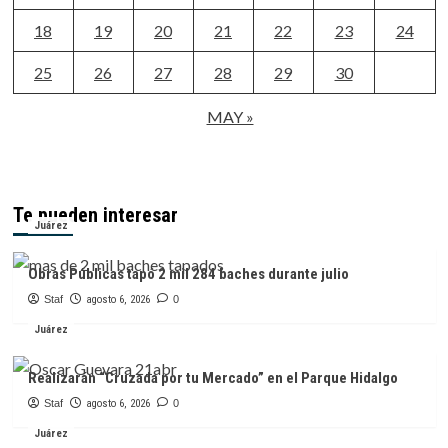
18
19
20
21
22
23
24
25
26
27
28
29
30
MAY »
Te pueden interesar
Juárez
Obras Públicas tapó 2 mil 284 baches durante julio
Staf
agosto 6, 2026
0
Juárez
Realizarán “Cruzada por tu Mercado” en el Parque Hidalgo
Staf
agosto 6, 2026
0
Juárez